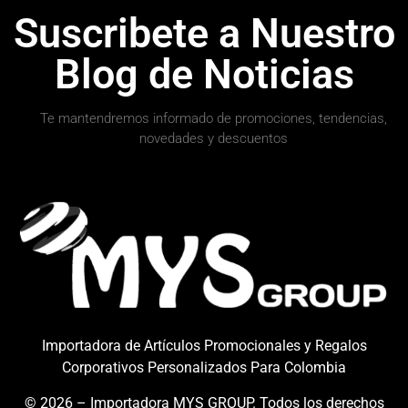
Suscribete a Nuestro
Blog de Noticias
Te mantendremos informado de promociones, tendencias,
novedades y descuentos
Importadora de Artículos Promocionales y Regalos
info@mysgroupcol.com
+57 317 364 4411
Corporativos Personalizados Para Colombia
© 2026 – Importadora MYS GROUP. Todos los derechos