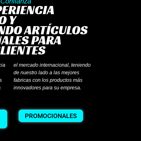
Confianza
PERIENCIA
O Y
NDO ARTÍCULOS
ALES PARA
LIENTES
cia
el mercado internacional, teniendo
de nuestro lado a las mejores
s
fabricas con los productos más
a
innovadores para su empresa.
PROMOCIONALES