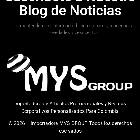
Blog de Noticias
Te mantendremos informado de promociones, tendencias,
novedades y descuentos
Importadora de Artículos Promocionales y Regalos
info@mysgroupcol.com
+57 317 364 4411
Corporativos Personalizados Para Colombia
© 2026 – Importadora MYS GROUP. Todos los derechos
reservados.