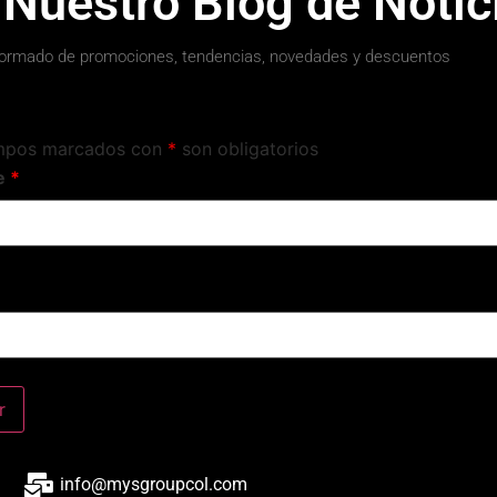
 Nuestro Blog de Notic
ormado de promociones, tendencias, novedades y descuentos
mpos marcados con
*
son obligatorios
e
*
info@mysgroupcol.com