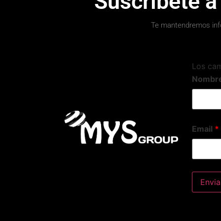
Suscribete a
Te mantendremos inf
Los ca
Nombr
Email
*