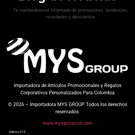
Te mantendremos informado de promociones, tendencias,
novedades y descuentos
Importadora de Artículos Promocionales y Regalos
info@mysgroupcol.com
+57 317 364 4411
Corporativos Personalizados Para Colombia
© 2026 – Importadora MYS GROUP. Todos los derechos
reservados.
www.mysgroupcol.com
Salmos 37:5