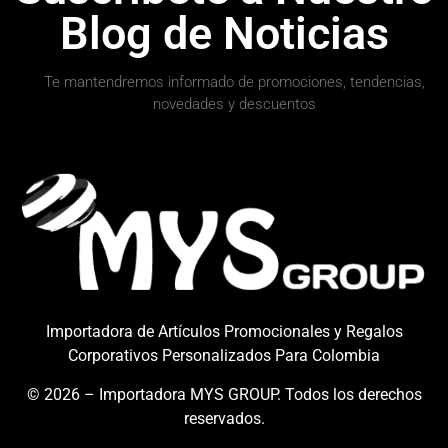
Blog de Noticias
Te mantendremos informado de promociones, tendencias,
novedades y descuentos
Importadora de Artículos Promocionales y Regalos
info@mysgroupcol.com
+57 317 364 4411
Corporativos Personalizados Para Colombia
© 2026 – Importadora MYS GROUP. Todos los derechos
reservados.