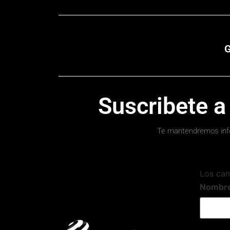
G
Suscribete a
Te mantendremos inf
Los ca
Nombr