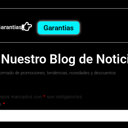
arantias
Garantias
 Nuestro Blog de Notic
ormado de promociones, tendencias, novedades y descuentos
mpos marcados con
*
son obligatorios
e
*