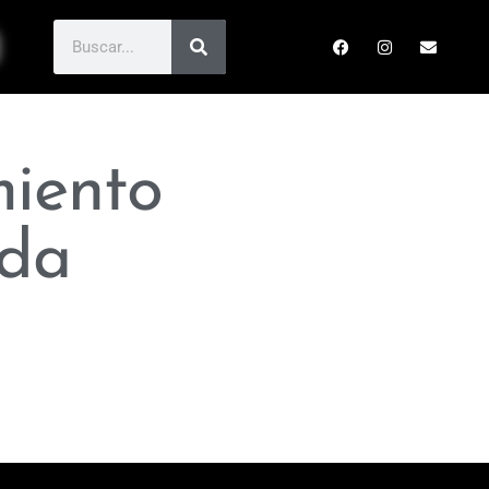
miento
ada