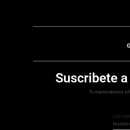
G
Suscribete a
Te mantendremos inf
Los ca
Nombr