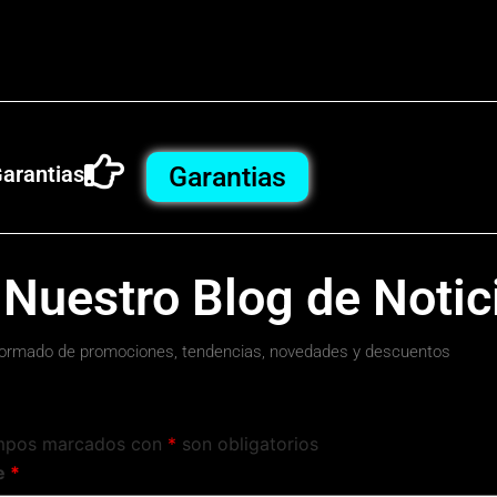
arantias
Garantias
 Nuestro Blog de Notic
ormado de promociones, tendencias, novedades y descuentos
mpos marcados con
*
son obligatorios
e
*