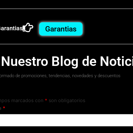
arantias
Garantias
 Nuestro Blog de Notic
ormado de promociones, tendencias, novedades y descuentos
mpos marcados con
*
son obligatorios
e
*