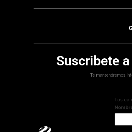
G
Suscribete a
Te mantendremos inf
Los ca
Nombr