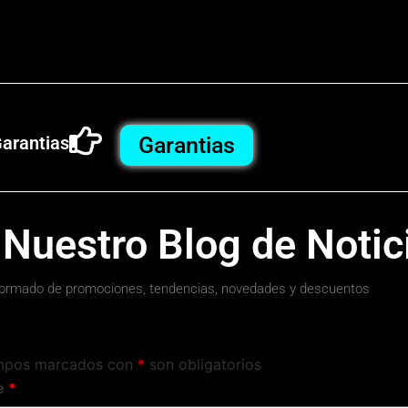
arantias
Garantias
 Nuestro Blog de Notic
ormado de promociones, tendencias, novedades y descuentos
mpos marcados con
*
son obligatorios
e
*