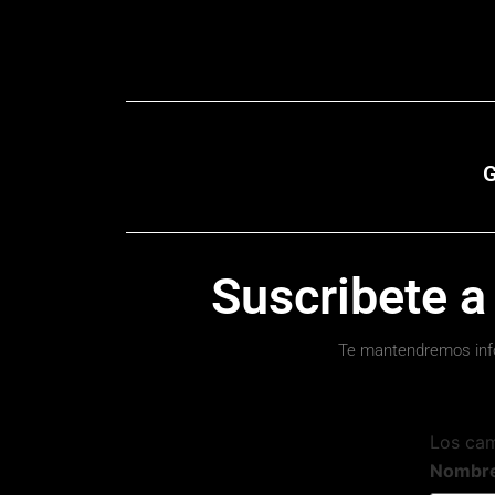
G
Suscribete a
Te mantendremos inf
Los ca
Nombr