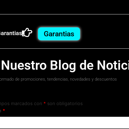
arantias
Garantias
 Nuestro Blog de Notic
ormado de promociones, tendencias, novedades y descuentos
mpos marcados con
*
son obligatorios
e
*