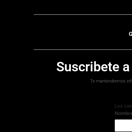
G
Suscribete a
Te mantendremos inf
Los ca
Nombr