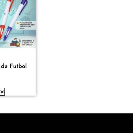
 de Futbol
ás